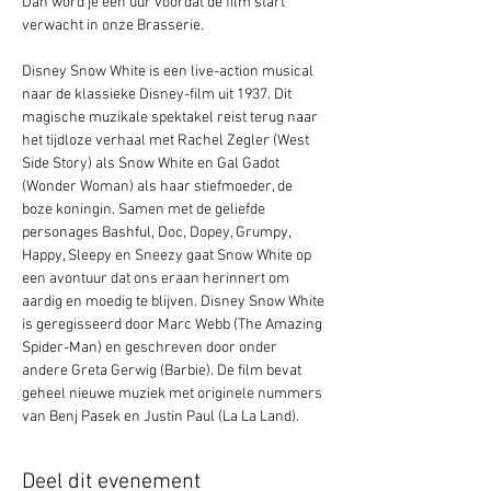
Dan word je één uur voordat de film start 
verwacht in onze Brasserie. 
Disney Snow White is een live-action musical 
naar de klassieke Disney-film uit 1937. Dit 
magische muzikale spektakel reist terug naar 
het tijdloze verhaal met Rachel Zegler (West 
Side Story) als Snow White en Gal Gadot 
(Wonder Woman) als haar stiefmoeder, de 
boze koningin. Samen met de geliefde 
personages Bashful, Doc, Dopey, Grumpy, 
Happy, Sleepy en Sneezy gaat Snow White op 
een avontuur dat ons eraan herinnert om 
aardig en moedig te blijven. Disney Snow White 
is geregisseerd door Marc Webb (The Amazing 
Spider-Man) en geschreven door onder 
andere Greta Gerwig (Barbie). De film bevat 
geheel nieuwe muziek met originele nummers 
van Benj Pasek en Justin Paul (La La Land).
Deel dit evenement