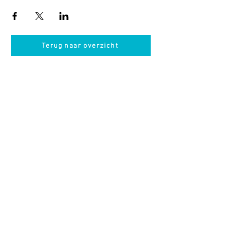
Terug naar overzicht
Hotel Guldenberg
|
Brasserie Het Verlangen
|
Club Acapella
Guldenberg 12, 5268 KR Helvoirt
|
+31 (0)411
64 24 24
Contact
Krijg regelmatig informatie van ons
Nu abonneren
Vacatures