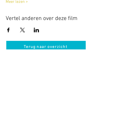
Meer lezen >
Vertel anderen over deze film
Terug naar overzicht
Hotel Guldenberg
|
Brasserie Het Verlangen
|
Club Acapella
Guldenberg 12, 5268 KR Helvoirt
|
+31 (0)411
64 24 24
Contact
Krijg regelmatig informatie van ons