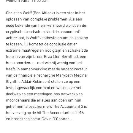
welkom vanaf 18.00 uur.  
Christian Wolff (Ben Affleck) is een ster in het 
oplossen van complexe problemen. Als een 
oude bekende van hem vermoord wordt en de 
cryptische boodschap ‘vind de accountant’ 
achterlaat, is Wolff vastbesloten om de zaak op 
te lossen. Hij komt tot de conclusie dat er 
extreme maatregelen nodig zijn en schakelt de 
hulp in van zijn broer Brax (Jon Bernthal), een 
huurmoordenaar met wie hij weinig contact 
heeft. In samenwerking met de onderdirecteur 
van de financiële recherche Marybeth Medina 
(Cynthia Addai-Robinson) stuiten ze op een 
levensgevaarlijk complot en worden ze het 
doelwit van een meedogenloos netwerk van 
moordenaars die er alles aan doen om hun 
geheimen te beschermen. The Accountant 2 is 
het vervolg op de hit The Accountant uit 2016 
en brengt regisseur Gavin O’Connor…