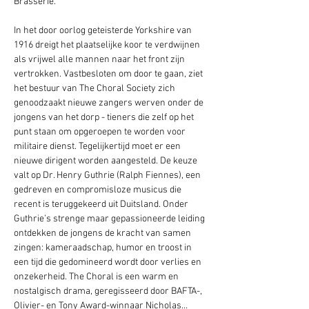
Brasserie.   
In het door oorlog geteisterde Yorkshire van 
1916 dreigt het plaatselijke koor te verdwijnen 
als vrijwel alle mannen naar het front zijn 
vertrokken. Vastbesloten om door te gaan, ziet 
het bestuur van The Choral Society zich 
genoodzaakt nieuwe zangers werven onder de 
jongens van het dorp - tieners die zelf op het 
punt staan om opgeroepen te worden voor 
militaire dienst. Tegelijkertijd moet er een 
nieuwe dirigent worden aangesteld. De keuze 
valt op Dr. Henry Guthrie (Ralph Fiennes), een 
gedreven en compromisloze musicus die 
recent is teruggekeerd uit Duitsland. Onder 
Guthrie’s strenge maar gepassioneerde leiding 
ontdekken de jongens de kracht van samen 
zingen: kameraadschap, humor en troost in 
een tijd die gedomineerd wordt door verlies en 
onzekerheid. The Choral is een warm en 
nostalgisch drama, geregisseerd door BAFTA-, 
Olivier- en Tony Award-winnaar Nicholas…