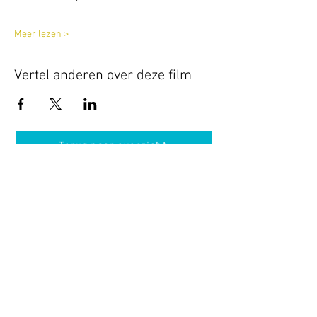
Meer lezen >
Vertel anderen over deze film
Terug naar overzicht
Hotel Guldenberg
|
Brasserie Het Verlangen
|
Club Acapella
Guldenberg 12, 5268 KR Helvoirt
|
+31 (0)411
64 24 24
Contact
Krijg regelmatig informatie van ons