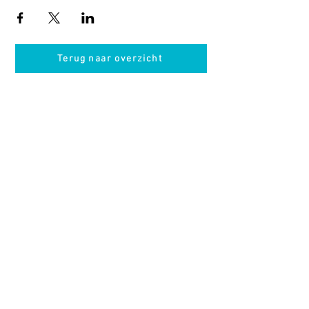
Terug naar overzicht
Hotel Guldenberg
|
Brasserie Het Verlangen
|
Club Acapella
Guldenberg 12, 5268 KR Helvoirt
|
+31 (0)411
64 24 24
Contact
Krijg regelmatig informatie van ons
Nu abonneren
Vacatures