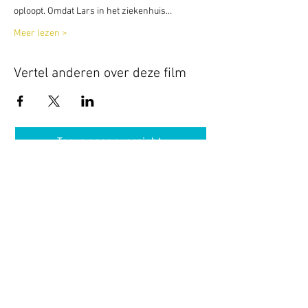
oploopt. Omdat Lars in het ziekenhuis…
Meer lezen >
Vertel anderen over deze film
Terug naar overzicht
Hotel Guldenberg
|
Brasserie Het Verlangen
|
Club Acapella
Guldenberg 12, 5268 KR Helvoirt
|
+31 (0)411
64 24 24
Contact
Krijg regelmatig informatie van ons