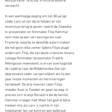
word je vanaf 18.00 uur in onze Brasserie 
verwacht. 
In een wanhopige poging om zijn 80-jarige 
vader Lars uit zijn dip te helpen en zijn 
levenslust terug te geven, neemt de Zweedse 
tv-presentator en filmmaker Filip Hammar 
hem mee op een verrassingsreis naar 
Frankrijk, waarbij ze dezelfde autorit maken 
die het gezin elke zomer tijdens Filips jeugd 
ondernam. Filip, die zijn beste vriend en tevens 
collega-filmmaker/presentator Fredrik 
Wikingsson meeneemt, is ervan overtuigd dat 
de roadtrip naar de Middellandse Zee zijn 
depressieve vader zal opvrolijken als hij een 
paar mooie momenten en herinneringen 
herbeleeft. De drie mannen laten Filips 
moeder thuis in Zweden en gaan op weg, in 
precies zo’n oranje Renault 4 die de familie 
Hammar vroeger had. Maar het gaat al bijna 
meteen mis als Lars 's nachts in zijn 
hotelkamer ten val komt en een botbreuk 