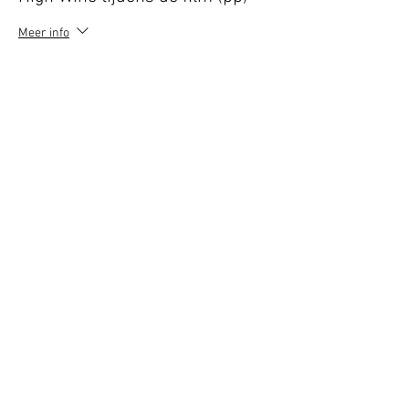
Meer info
Prijs
€ 19,50
Verkoop geëindigd op
Soort ticket
3-gangen diner excl. drank
Meer info
Prijs
€ 34,50
Deel dit evenement