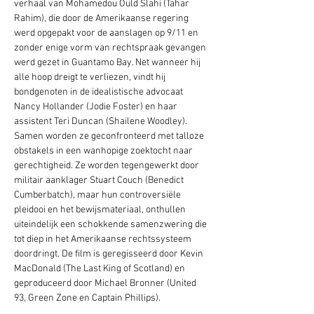
verhaal van Mohamedou Ould Slahi (Tahar 
Rahim), die door de Amerikaanse regering 
werd opgepakt voor de aanslagen op 9/11 en 
zonder enige vorm van rechtspraak gevangen 
werd gezet in Guantamo Bay. Net wanneer hij 
alle hoop dreigt te verliezen, vindt hij 
bondgenoten in de idealistische advocaat 
Nancy Hollander (Jodie Foster) en haar 
assistent Teri Duncan (Shailene Woodley). 
Samen worden ze geconfronteerd met talloze 
obstakels in een wanhopige zoektocht naar 
gerechtigheid. Ze worden tegengewerkt door 
militair aanklager Stuart Couch (Benedict 
Cumberbatch), maar hun controversiële 
pleidooi en het bewijsmateriaal, onthullen 
uiteindelijk een schokkende samenzwering die 
tot diep in het Amerikaanse rechtssysteem 
doordringt. De film is geregisseerd door Kevin 
MacDonald (The Last King of Scotland) en 
geproduceerd door Michael Bronner (United 
93, Green Zone en Captain Phillips).