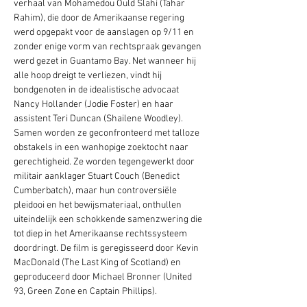
verhaal van Mohamedou Ould Slahi (Tahar 
Rahim), die door de Amerikaanse regering 
werd opgepakt voor de aanslagen op 9/11 en 
zonder enige vorm van rechtspraak gevangen 
werd gezet in Guantamo Bay. Net wanneer hij 
alle hoop dreigt te verliezen, vindt hij 
bondgenoten in de idealistische advocaat 
Nancy Hollander (Jodie Foster) en haar 
assistent Teri Duncan (Shailene Woodley). 
Samen worden ze geconfronteerd met talloze 
obstakels in een wanhopige zoektocht naar 
gerechtigheid. Ze worden tegengewerkt door 
militair aanklager Stuart Couch (Benedict 
Cumberbatch), maar hun controversiële 
pleidooi en het bewijsmateriaal, onthullen 
uiteindelijk een schokkende samenzwering die 
tot diep in het Amerikaanse rechtssysteem 
doordringt. De film is geregisseerd door Kevin 
MacDonald (The Last King of Scotland) en 
geproduceerd door Michael Bronner (United 
93, Green Zone en Captain Phillips).