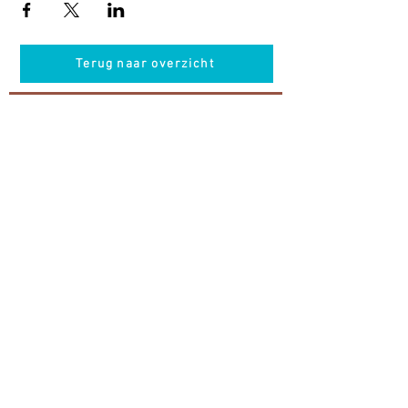
Terug naar overzicht
Hotel Guldenberg
|
Brasserie Het Verlangen
|
Club Acapella
Guldenberg 12, 5268 KR Helvoirt
|
+31 (0)411
64 24 24
Contact
Krijg regelmatig informatie van ons
Nu abonneren
Vacatures