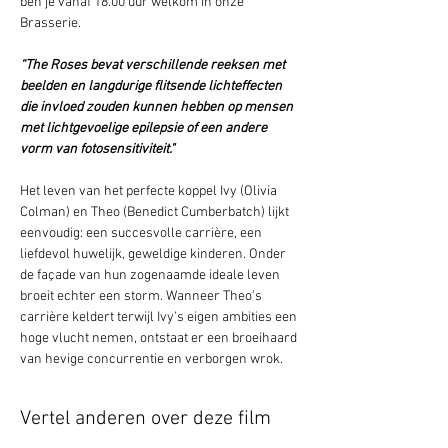
ben je vanaf 18.00 uur welkom in onze 
Brasserie. 
“The Roses
bevat verschillende reeksen met 
beelden en langdurige flitsende lichteffecten 
die invloed zouden kunnen hebben op mensen 
met lichtgevoelige epilepsie of een andere 
vorm van fotosensitiviteit."
Het leven van het perfecte koppel Ivy (Olivia 
Colman) en Theo (Benedict Cumberbatch) lijkt 
eenvoudig: een succesvolle carrière, een 
liefdevol huwelijk, geweldige kinderen. Onder 
de façade van hun zogenaamde ideale leven 
broeit echter een storm. Wanneer Theo's 
carrière keldert terwijl Ivy's eigen ambities een 
hoge vlucht nemen, ontstaat er een broeihaard 
van hevige concurrentie en verborgen wrok.
Vertel anderen over deze film