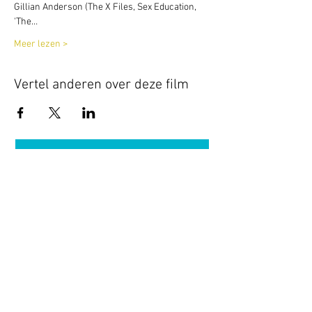
Gillian Anderson (The X Files, Sex Education, 
'The…
Meer lezen >
Vertel anderen over deze film
Terug naar overzicht
Hotel Guldenberg
|
Brasserie Het Verlangen
|
Club Acapella
Guldenberg 12, 5268 KR Helvoirt
|
+31 (0)411
64 24 24
Contact
Krijg regelmatig informatie van ons