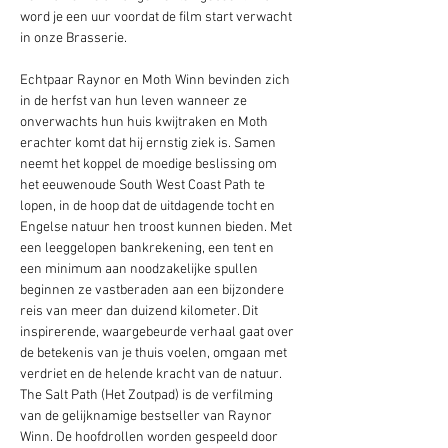
word je een uur voordat de film start verwacht 
in onze Brasserie. 
Echtpaar Raynor en Moth Winn bevinden zich 
in de herfst van hun leven wanneer ze 
onverwachts hun huis kwijtraken en Moth 
erachter komt dat hij ernstig ziek is. Samen 
neemt het koppel de moedige beslissing om 
het eeuwenoude South West Coast Path te 
lopen, in de hoop dat de uitdagende tocht en 
Engelse natuur hen troost kunnen bieden. Met 
een leeggelopen bankrekening, een tent en 
een minimum aan noodzakelijke spullen 
beginnen ze vastberaden aan een bijzondere 
reis van meer dan duizend kilometer. Dit 
inspirerende, waargebeurde verhaal gaat over 
de betekenis van je thuis voelen, omgaan met 
verdriet en de helende kracht van de natuur. 
The Salt Path (Het Zoutpad) is de verfilming 
van de gelijknamige bestseller van Raynor 
Winn. De hoofdrollen worden gespeeld door 