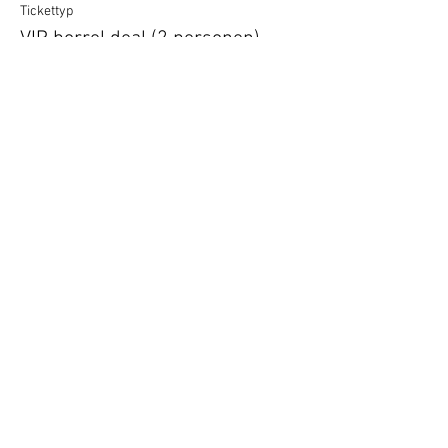
Tickettyp
VIP borrel deal (2 personen)
Mehr Infos
Preis
10,00 €
Vertel anderen over deze film
Terug naar overzicht
Hotel Guldenberg
|
Brasserie Het Verlangen
|
Club Acapella
Guldenberg 12, 5268 KR Helvoirt
|
+31 (0)411