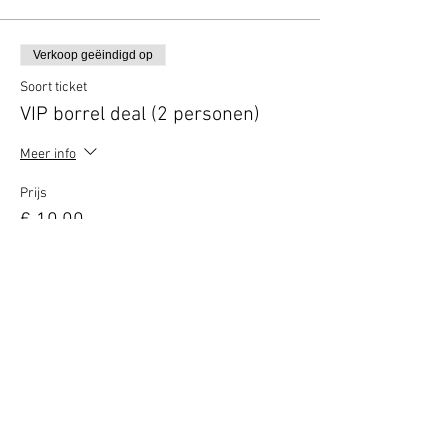
Verkoop geëindigd op
Soort ticket
VIP borrel deal (2 personen)
Meer info
Prijs
€ 10,00
Deel dit evenement
Terug naar overzicht