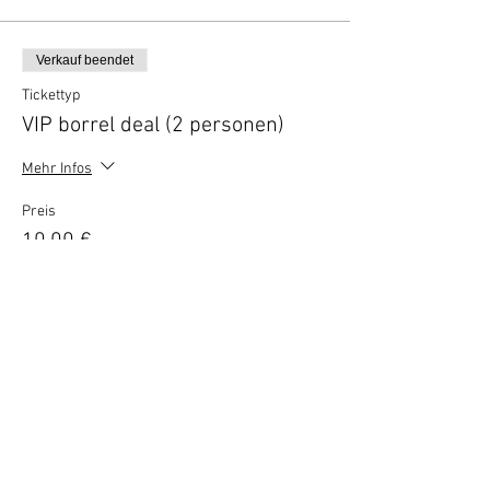
Verkauf beendet
Tickettyp
VIP borrel deal (2 personen)
Mehr Infos
Preis
10,00 €
Vertel anderen over deze film
Terug naar overzicht