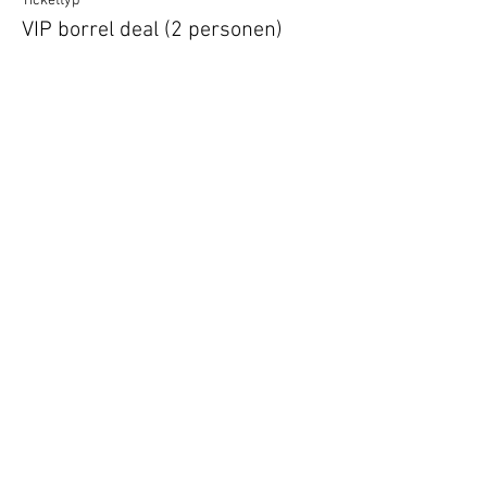
Tickettyp
VIP borrel deal (2 personen)
Mehr Infos
Preis
10,00 €
Diese Veranstaltung ist ausverkauft
Vertel anderen over deze film
Terug naar overzicht
Hotel Guldenberg
|
Brasserie Het Verlangen
|
Club Acapella