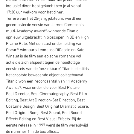
inclusief diner hebt gekocht ben je al vanaf 
17:30 uur welkom voor het diner.
Ter ere van het 25-jarig jubileum, wordt een 
geremasterde versie van James Cameron's 
multi-Academy Award®-winnende Titanic 
opnieuw uitgebracht in bioscopen in 3D en High 
Frame Rate. Met een cast onder leiding van 
Oscar®-winnaars Leonardo DiCaprio en Kate 
Winslet is de film een epische romance vol 
actie die zich afspeelt tegen de noodlottige 
eerste reis van de "onzinkbare" Titanic, destijds 
het grootste bewegende object ooit gebouwd. 
Titanic won een recordaantal van 11 Academy 
Awards®, waaronder die voor Best Picture, 
Best Director, Best Cinematography, Best Film 
Editing, Best Art Direction-Set Direction, Best 
Costume Design, Best Original Dramatic Score, 
Best Original Song, Best Sound, Best Sound 
Effects Editing en Best Visual Effects. Bij de 
eerste release in 1997 werd de film wereldwijd 
de nummer 1 in de box office…