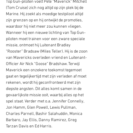
Top Gun-piloten voelt Pete “Maverick” Mitchell 
(Tom Cruise) zich nog altijd op zijn plek bij de 
Marine. Hij zoekt als moedige testpiloot altijd 
zijn grenzen op en hij ontwijkt de promoties, 
waardoor hij niet meer zou kunnen vliegen. 
Wanneer hij een nieuwe lichting van Top Gun-
piloten moet trainen voor een zware speciale 
missie, ontmoet hij Luitenant Bradley 
“Rooster” Bradsaw (Miles Teller). Hij is de zoon 
van Mavericks overleden vriend en Luitenant-
Officier Air Nick “Goose” Bradshaw. Terwijl 
Maverick een onzekere toekomst tegemoet 
gaat en tegelijkertijd met zijn verleden af moet 
rekenen, wordt hij geconfronteerd met zijn 
diepste angsten. Dit alles komt samen in de 
gevaarlijkste missie ooit, waarbij alles op het 
spel staat. Verder met o.a. Jennifer Connelly, 
Jon Hamm, Glen Powell, Lewis Pullman, 
Charles Parnell, Bashir Salahuddin, Monica 
Barbaro, Jay Ellis, Danny Ramirez, Greg 
Tarzan Davis en Ed Harris.