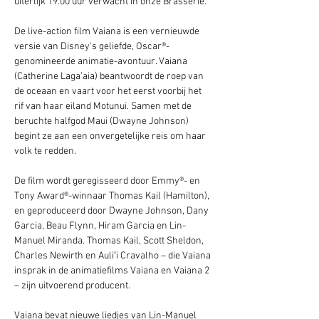
uiterlijk 19.00 uur verwacht in onze Brasserie. 
De live-action film Vaiana is een vernieuwde 
versie van Disney's geliefde, Oscar®-
genomineerde animatie-avontuur. Vaiana 
(Catherine Laga’aia) beantwoordt de roep van 
de oceaan en vaart voor het eerst voorbij het 
rif van haar eiland Motunui. Samen met de 
beruchte halfgod Maui (Dwayne Johnson) 
begint ze aan een onvergetelijke reis om haar 
volk te redden.  
De film wordt geregisseerd door Emmy®- en 
Tony Award®-winnaar Thomas Kail (Hamilton), 
en geproduceerd door Dwayne Johnson, Dany 
Garcia, Beau Flynn, Hiram Garcia en Lin-
Manuel Miranda. Thomas Kail, Scott Sheldon, 
Charles Newirth en Auliʻi Cravalho – die Vaiana 
insprak in de animatiefilms Vaiana en Vaiana 2 
– zijn uitvoerend producent.  
Vaiana bevat nieuwe liedjes van Lin-Manuel 