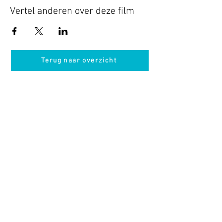
Vertel anderen over deze film
Terug naar overzicht
Hotel Guldenberg
|
Brasserie Het Verlangen
|
Club Acapella
Guldenberg 12, 5268 KR Helvoirt
|
+31 (0)411
64 24 24
Contact
Krijg regelmatig informatie van ons
Nu abonneren