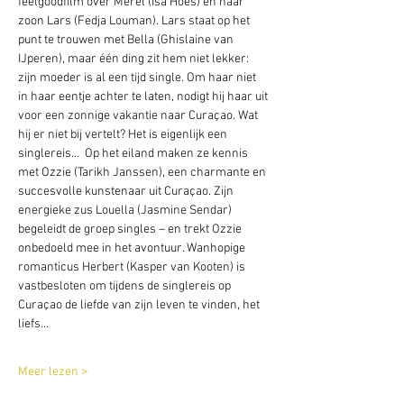
feelgoodfilm over Merel (Isa Hoes) en haar 
zoon Lars (Fedja Louman). Lars staat op het 
punt te trouwen met Bella (Ghislaine van 
IJperen), maar één ding zit hem niet lekker: 
zijn moeder is al een tijd single. Om haar niet 
in haar eentje achter te laten, nodigt hij haar uit 
voor een zonnige vakantie naar Curaçao. Wat 
hij er niet bij vertelt? Het is eigenlijk een 
singlereis…  Op het eiland maken ze kennis 
met Ozzie (Tarikh Janssen), een charmante en 
succesvolle kunstenaar uit Curaçao. Zijn 
energieke zus Louella (Jasmine Sendar) 
begeleidt de groep singles – en trekt Ozzie 
onbedoeld mee in het avontuur. Wanhopige 
romanticus Herbert (Kasper van Kooten) is 
vastbesloten om tijdens de singlereis op 
Curaçao de liefde van zijn leven te vinden, het 
liefs…
Meer lezen >