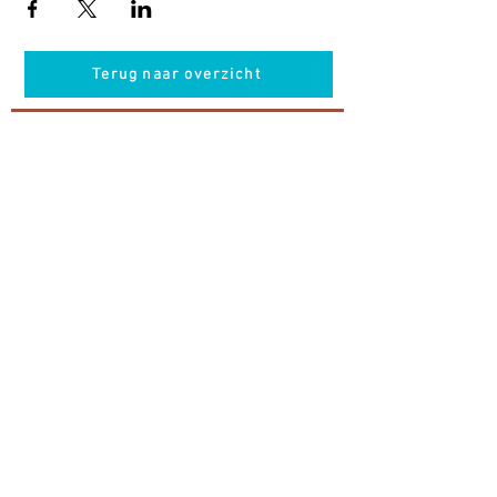
Terug naar overzicht
Hotel Guldenberg
|
Brasserie Het Verlangen
|
Club Acapella
Guldenberg 12, 5268 KR Helvoirt
|
+31 (0)411
64 24 24
Contact
Krijg regelmatig informatie van ons
Nu abonneren
Vacatures