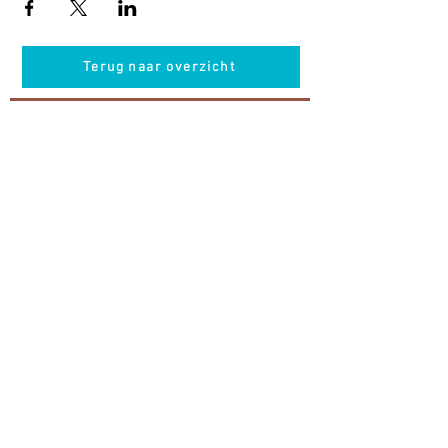
Terug naar overzicht
Hotel Guldenberg
|
Brasserie Het Verlangen
|
Club Acapella
Guldenberg 12, 5268 KR Helvoirt
|
+31 (0)411
64 24 24
Contact
Krijg regelmatig informatie van ons
Nu abonneren
Vacatures