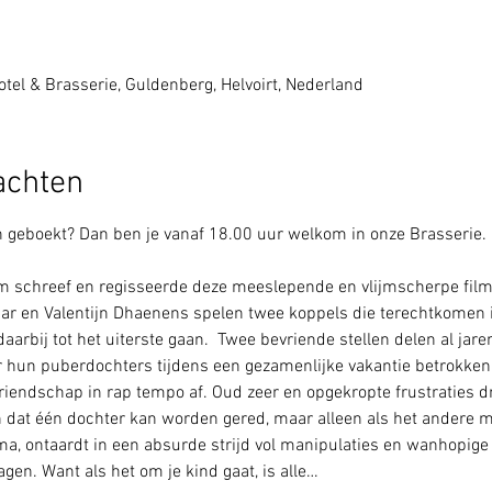
tel & Brasserie, Guldenberg, Helvoirt, Nederland
achten
geboekt? Dan ben je vanaf 18.00 uur welkom in onze Brasserie. 
 schreef en regisseerde deze meeslepende en vlijmscherpe film.
aar en Valentijn Dhaenens spelen twee koppels die terechtkomen i
arbij tot het uiterste gaan.  Twee bevriende stellen delen al jare
 hun puberdochters tijdens een gezamenlijke vakantie betrokken 
vriendschap in rap tempo af. Oud zeer en opgekropte frustraties d
en dat één dochter kan worden gered, maar alleen als het andere 
a, ontaardt in een absurde strijd vol manipulaties en wanhopige 
gen. Want als het om je kind gaat, is alle…