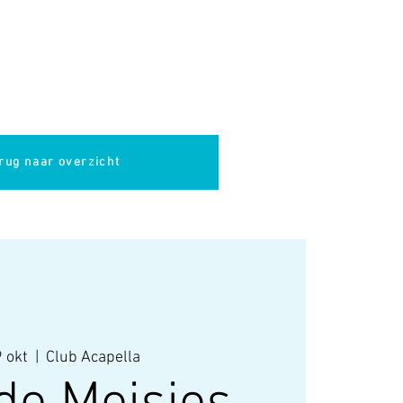
pella
Evenementen
Cultuur
rug naar overzicht
 okt
  |  
Club Acapella