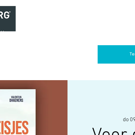
Home
Brasserie
Foodtruck Het Verlangen
Club Aca
Te
do 09