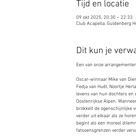
Tijd en locatie
09 okt 2025, 20:30 – 22:33
Club Acapella, Guldenberg Ho
Dit kun je verw
Een van onze arrangementen 
Oscar-winnaar Mike van Diem
Fedja van Huêt, Noortje Herl
levens van hun dochters en da
Oostenrijkse Alpen. Wanneer
brokkelt de ogenschijnlijke 
verder uit elkaar als ze hor
begint als een moreel dilemm
fatsoensgrenzen verder verva