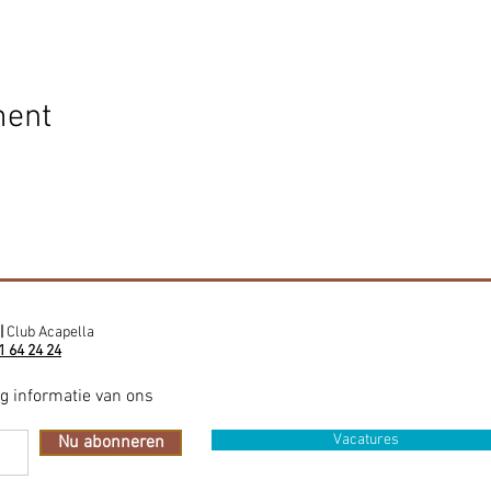
ment
|
Club Acapella
1 64 24 24
ig informatie van ons
Vacatures
Nu abonneren