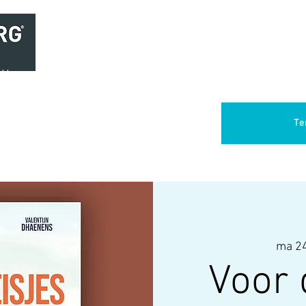
Home
Brasserie
Foodtruck Het Verlangen
Club Aca
Te
ma 24
Voor 