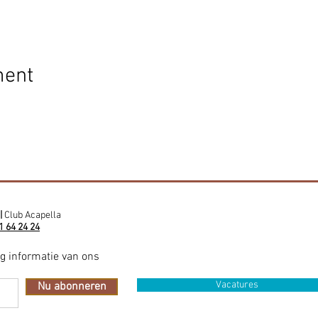
ment
|
Club Acapella
1 64 24 24
ig informatie van ons
Vacatures
Nu abonneren