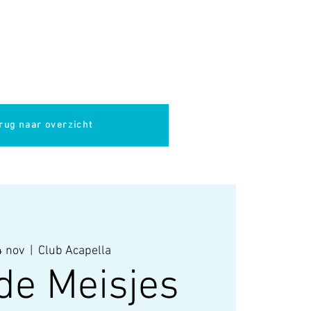
pella
Evenementen
Cultuur
rug naar overzicht
 nov
  |  
Club Acapella
de Meisjes