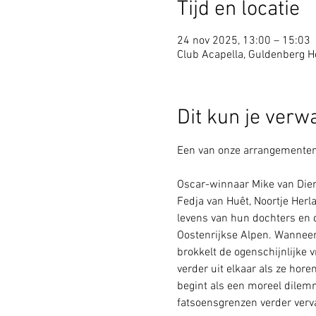
Tijd en locatie
24 nov 2025, 13:00 – 15:03
Club Acapella, Guldenberg Ho
Dit kun je verw
Een van onze arrangementen g
Oscar-winnaar Mike van Diem
Fedja van Huêt, Noortje Herl
levens van hun dochters en da
Oostenrijkse Alpen. Wanneer
brokkelt de ogenschijnlijke 
verder uit elkaar als ze hor
begint als een moreel dilemm
fatsoensgrenzen verder verv