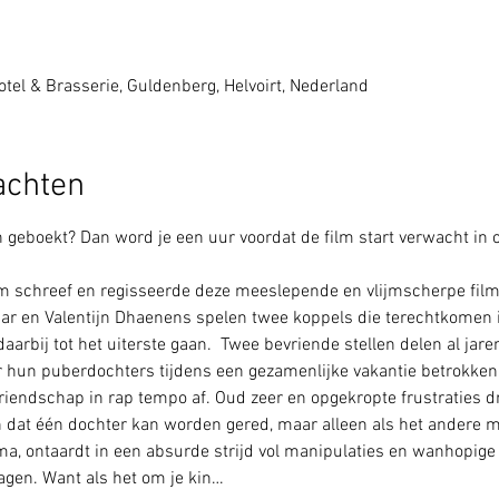
tel & Brasserie, Guldenberg, Helvoirt, Nederland
achten
eboekt? Dan word je een uur voordat de film start verwacht in o
 schreef en regisseerde deze meeslepende en vlijmscherpe film.
aar en Valentijn Dhaenens spelen twee koppels die terechtkomen i
arbij tot het uiterste gaan.  Twee bevriende stellen delen al jare
 hun puberdochters tijdens een gezamenlijke vakantie betrokken 
vriendschap in rap tempo af. Oud zeer en opgekropte frustraties d
en dat één dochter kan worden gered, maar alleen als het andere 
a, ontaardt in een absurde strijd vol manipulaties en wanhopige 
agen. Want als het om je kin…