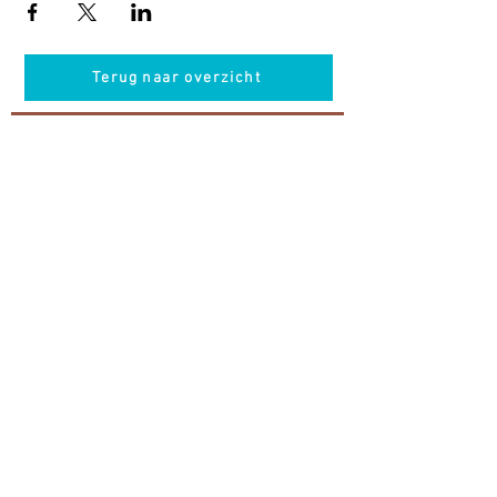
Terug naar overzicht
Hotel Guldenberg
|
Brasserie Het Verlangen
|
Club Acapella
Guldenberg 12, 5268 KR Helvoirt
|
+31 (0)411
64 24 24
Contact
Krijg regelmatig informatie van ons
Nu abonneren
Vacatures