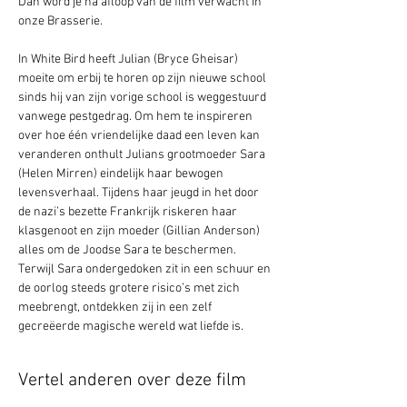
Dan word je na afloop van de film verwacht in 
onze Brasserie. 
In White Bird heeft Julian (Bryce Gheisar) 
moeite om erbij te horen op zijn nieuwe school 
sinds hij van zijn vorige school is weggestuurd 
vanwege pestgedrag. Om hem te inspireren 
over hoe één vriendelijke daad een leven kan 
veranderen onthult Julians grootmoeder Sara 
(Helen Mirren) eindelijk haar bewogen 
levensverhaal. Tijdens haar jeugd in het door 
de nazi’s bezette Frankrijk riskeren haar 
klasgenoot en zijn moeder (Gillian Anderson) 
alles om de Joodse Sara te beschermen. 
Terwijl Sara ondergedoken zit in een schuur en 
de oorlog steeds grotere risico’s met zich 
meebrengt, ontdekken zij in een zelf 
gecreëerde magische wereld wat liefde is.
Vertel anderen over deze film