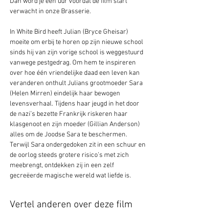
Dan word je één uur voordat de film start 
verwacht in onze Brasserie. 
In White Bird heeft Julian (Bryce Gheisar) 
moeite om erbij te horen op zijn nieuwe school 
sinds hij van zijn vorige school is weggestuurd 
vanwege pestgedrag. Om hem te inspireren 
over hoe één vriendelijke daad een leven kan 
veranderen onthult Julians grootmoeder Sara 
(Helen Mirren) eindelijk haar bewogen 
levensverhaal. Tijdens haar jeugd in het door 
de nazi’s bezette Frankrijk riskeren haar 
klasgenoot en zijn moeder (Gillian Anderson) 
alles om de Joodse Sara te beschermen. 
Terwijl Sara ondergedoken zit in een schuur en 
de oorlog steeds grotere risico’s met zich 
meebrengt, ontdekken zij in een zelf 
gecreëerde magische wereld wat liefde is.
Vertel anderen over deze film