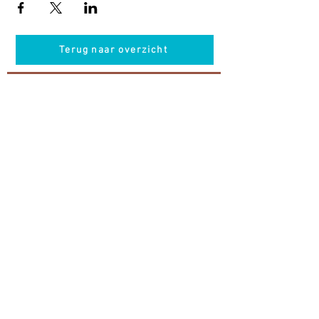
Terug naar overzicht
Hotel Guldenberg
|
Brasserie Het Verlangen
|
Club Acapella
Guldenberg 12, 5268 KR Helvoirt
|
+31 (0)411
64 24 24
Contact
Krijg regelmatig informatie van ons
Nu abonneren
Vacatures