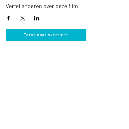
Vertel anderen over deze film
Terug naar overzicht
Hotel Guldenberg
|
Brasserie Het Verlangen
|
Club Acapella
Guldenberg 12, 5268 KR Helvoirt
|
+31 (0)411
64 24 24
Contact
Krijg regelmatig informatie van ons
Nu abonneren