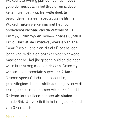
Wicked is al twintig jaar een van de meest 
geliefde musicals in het theater en is deze 
kerst nu eindelijk op het witte doek te 
bewonderen als een spectaculaire film. In 
Wicked maken we kennis met het nog 
onbekende verhaal van de Witches of Oz. 
Emmy-, Grammy- en Tony-winnares Cynthia 
Erivo (Harriet, de Broadway-versie van The 
Color Purple) is te zien als als Elphaba, een 
jonge vrouw die zich onzeker voelt vanwege 
haar ongebruikelijke groene huid en die haar 
ware kracht nog moet ontdekken. Grammy-
winnares en mondiale superster Ariana 
Grande speelt Glinda, een populaire, 
geprivilegieerde en ambitieuze jonge vrouw die 
er nog achter moet komen wie ze zelf echt is. 
De twee leren elkaar kennen als studenten 
aan de Shiz Universiteit in het magische Land 
van Oz en sluiten…
Meer lezen >