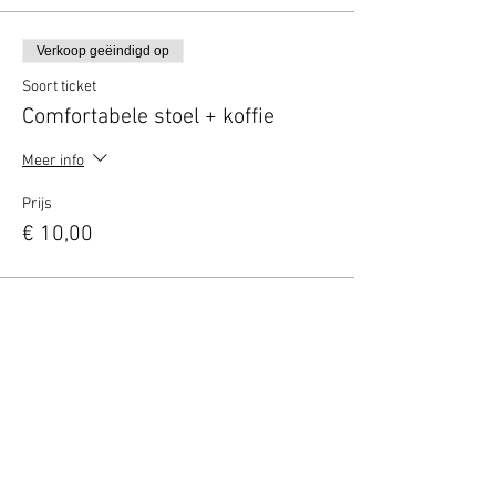
Verkoop geëindigd op
Soort ticket
Comfortabele stoel + koffie
Meer info
Prijs
€ 10,00
Verkoop geëindigd op
Soort ticket
VIP borrel deal (2 personen)
Meer info
Prijs