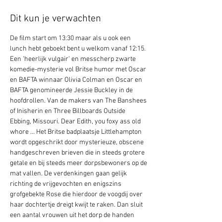
Dit kun je verwachten
De film start om 13:30 maar als u ook een 
lunch hebt geboekt bent u welkom vanaf 12:15.
Een 'heerlijk vulgair' en messcherp zwarte 
komedie-mysterie vol Britse humor met Oscar 
en BAFTA winnaar Olivia Colman en Oscar en 
BAFTA genomineerde Jessie Buckley in de 
hoofdrollen. Van de makers van The Banshees 
of Inisherin en Three Billboards Outside 
Ebbing, Missouri. Dear Edith, you foxy ass old 
whore … Het Britse badplaatsje Littlehampton 
wordt opgeschrikt door mysterieuze, obscene 
handgeschreven brieven die in steeds grotere 
getale en bij steeds meer dorpsbewoners op de 
mat vallen. De verdenkingen gaan gelijk 
richting de vrijgevochten en enigszins 
grofgebekte Rose die hierdoor de voogdij over 
haar dochtertje dreigt kwijt te raken. Dan sluit 
een aantal vrouwen uit het dorp de handen 