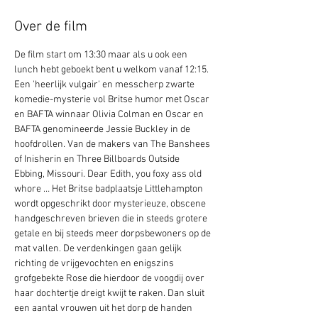
Over de film
De film start om 13:30 maar als u ook een 
lunch hebt geboekt bent u welkom vanaf 12:15.
Een 'heerlijk vulgair' en messcherp zwarte 
komedie-mysterie vol Britse humor met Oscar 
en BAFTA winnaar Olivia Colman en Oscar en 
BAFTA genomineerde Jessie Buckley in de 
hoofdrollen. Van de makers van The Banshees 
of Inisherin en Three Billboards Outside 
Ebbing, Missouri. Dear Edith, you foxy ass old 
whore … Het Britse badplaatsje Littlehampton 
wordt opgeschrikt door mysterieuze, obscene 
handgeschreven brieven die in steeds grotere 
getale en bij steeds meer dorpsbewoners op de 
mat vallen. De verdenkingen gaan gelijk 
richting de vrijgevochten en enigszins 
grofgebekte Rose die hierdoor de voogdij over 
haar dochtertje dreigt kwijt te raken. Dan sluit 
een aantal vrouwen uit het dorp de handen 