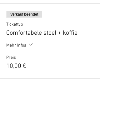
Verkauf beendet
Tickettyp
Comfortabele stoel + koffie
Mehr Infos
Preis
10,00 €
Verkauf beendet
Tickettyp
VIP borrel deal (2 personen)
Mehr Infos
Preis