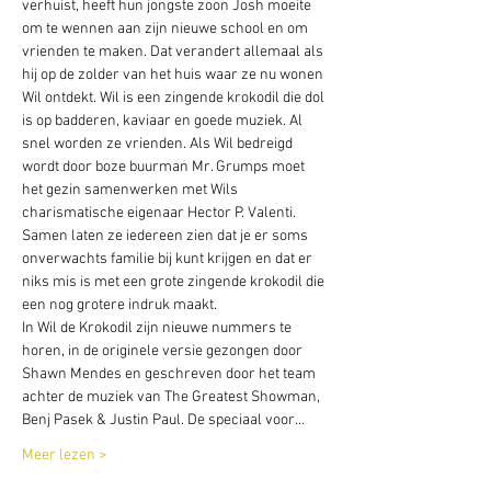
verhuist, heeft hun jongste zoon Josh moeite 
om te wennen aan zijn nieuwe school en om 
vrienden te maken. Dat verandert allemaal als 
hij op de zolder van het huis waar ze nu wonen 
Wil ontdekt. Wil is een zingende krokodil die dol 
is op badderen, kaviaar en goede muziek. Al 
snel worden ze vrienden. Als Wil bedreigd 
wordt door boze buurman Mr. Grumps moet 
het gezin samenwerken met Wils 
charismatische eigenaar Hector P. Valenti. 
Samen laten ze iedereen zien dat je er soms 
onverwachts familie bij kunt krijgen en dat er 
niks mis is met een grote zingende krokodil die 
een nog grotere indruk maakt.
In Wil de Krokodil zijn nieuwe nummers te 
horen, in de originele versie gezongen door 
Shawn Mendes en geschreven door het team 
achter de muziek van The Greatest Showman, 
Benj Pasek & Justin Paul. De speciaal voor…
Meer lezen >