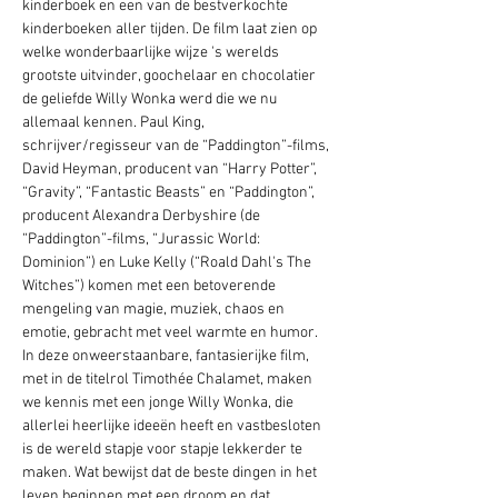
kinderboek en een van de bestverkochte 
kinderboeken aller tijden. De film laat zien op 
welke wonderbaarlijke wijze 's werelds 
grootste uitvinder, goochelaar en chocolatier 
de geliefde Willy Wonka werd die we nu 
allemaal kennen. Paul King, 
schrijver/regisseur van de “Paddington”-films, 
David Heyman, producent van “Harry Potter”, 
“Gravity”, “Fantastic Beasts” en “Paddington”, 
producent Alexandra Derbyshire (de 
“Paddington”-films, “Jurassic World: 
Dominion”) en Luke Kelly (“Roald Dahl's The 
Witches”) komen met een betoverende 
mengeling van magie, muziek, chaos en 
emotie, gebracht met veel warmte en humor. 
In deze onweerstaanbare, fantasierijke film, 
met in de titelrol Timothée Chalamet, maken 
we kennis met een jonge Willy Wonka, die 
allerlei heerlijke ideeën heeft en vastbesloten 
is de wereld stapje voor stapje lekkerder te 
maken. Wat bewijst dat de beste dingen in het 
leven beginnen met een droom en dat…