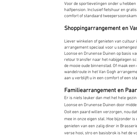
Voor de sportievelingen onder u hebben 
halfpension. Inclusief fietshuur en gratis
comfort of standaard tweepersoonskamer
Shoppingarrangement en Va
Liever winkelen of genieten van cultuur
arrangement speciaal voor u samengestel
Loonse en Drunense Duinen op basis van
retour transfer naar het nabijgelegen s
de mooie oude binnenstad. Of maak een 
wandelroute in het Van Gogh arrangemen
aan u verblijft u in een comfort of een 
Familiearrangement en Paa
Er is niets leuker dan met het hele gezi
Loonse en Drunense Duinen door middel 
Ooit een paard willen verzorgen, nou da
mee in onze eigen stal. Hoe bijzonder is 
genieten van een zalig diner in Brasserie
verse hooi, stro en basisbrok is het de 