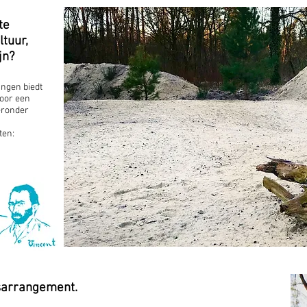
te
ltuur,
jn?
angen biedt
voor een
eronder
ten:
sarrangement.