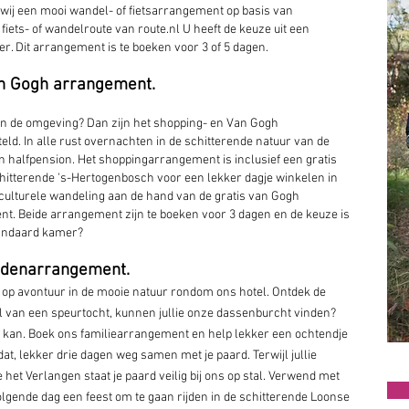
wij een mooi wandel- of fietsarrangement op basis van
 fiets- of wandelroute van route.nl U heeft de keuze uit een
. Dit arrangement is te boeken voor 3 of 5 dagen.
n Gogh arrangement.
 in de omgeving? Dan zijn het shopping- en Van Gogh
d. In alle rust overnachten in de schitterende natuur van de
 halfpension. Het shoppingarrangement is inclusief een gratis
chitterende 's-Hertogenbosch voor een lekker dagje winkelen in
culturele wandeling aan de hand van de gratis van Gogh
t. Beide arrangement zijn te boeken voor 3 dagen en de keuze is
standaard kamer?
rdenarrangement.
n op avontuur in de mooie natuur rondom ons hotel. Ontdek de
van een speurtocht, kunnen jullie onze dassenburcht vinden?
t kan. Boek ons familiearrangement en help lekker een ochtendje
dat, lekker drie dagen weg samen met je paard. Terwijl jullie
 het Verlangen staat je paard veilig bij ons op stal. Verwend met
volgende dag een feest om te gaan rijden in de schitterende Loonse