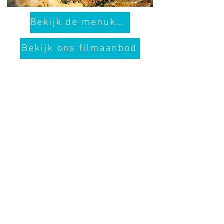
Bekijk de menukaart
Bekijk ons filmaanbod
Hotel Guldenberg
|
Brasserie Het Verlangen
|
Club Acapella
Guldenberg 12, 5268 KR Helvoirt
|
+31 (0)411
64 24 24
Contact
Krijg regelmatig informatie van ons
Nu abonneren