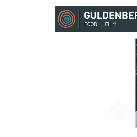
ENTERTAINMENT
CLUB ACAPELLA
FILM OVERZICHT
DINER & FILM
AMSTERDAMNED