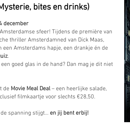
ysterie, bites en drinks)
 4 december
l Amsterdamse sfeer! Tijdens de première van
sche thriller Amsterdamned van Dick Maas,
 een Amsterdams hapje, een drankje én de
uiz
.
 een goed glas in de hand? Dan mag je dit niet
t de
Movie Meal Deal
– een heerlijke salade,
clusief filmkaartje voor slechts €28,50.
 de spanning stijgt…
en jij bent erbij!