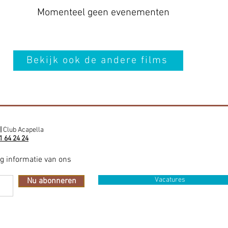
Momenteel geen evenementen
Bekijk ook de andere films
|
Club Acapella
1 64 24 24
ig informatie van ons
Vacatures
Nu abonneren