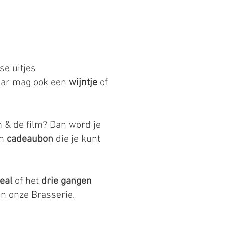
se uitjes
aar mag ook een
wijntje
of
 & de film? Dan word je
en
cadeaubon
die je kunt
eal
of het
drie gangen
in onze Brasserie.