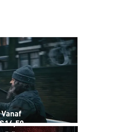
pella
Evenementen
Cultuur
Vanaf
€16,50