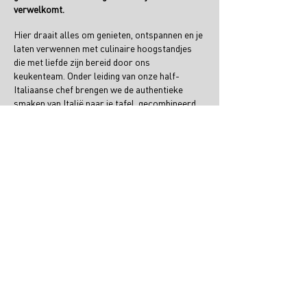
verwelkomt.
Hier draait alles om genieten, ontspannen en je
laten verwennen met culinaire hoogstandjes
die met liefde zijn bereid door ons
keukenteam. Onder leiding van onze half-
Italiaanse chef brengen we de authentieke
smaken van Italië naar je tafel, gecombineerd
met de beste lokale ingrediënten.
Of je nu binnenkomt voor een geurige kop
koffie met vers gebak of aanschuift voor een
heerlijke lunch, je proeft in elk gerecht de
passie en het vakmanschap. Van sappige
vleesgerechten tot verse vis, en van
verrukkelijke vegetarische opties tot
smaakvolle veganistische creaties, er is voor
ieder wat wils.
Vooraf of na afloop kun je een heerlijke
boswandeling maken of bezoek je onze
bioscoop
.